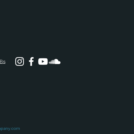
Bs
pany.com