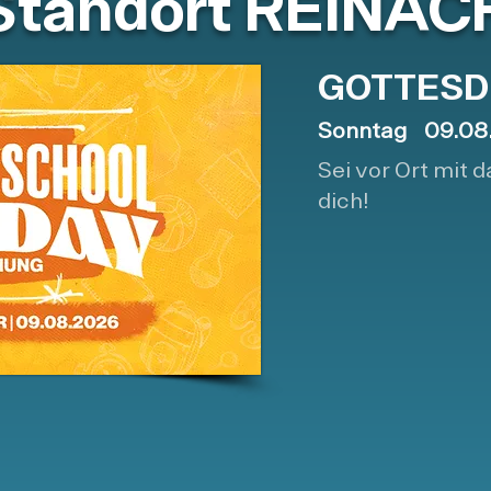
Standort REINAC
GOTTESD
Sonntag 09
.08
Sei vor Ort mit d
dich!