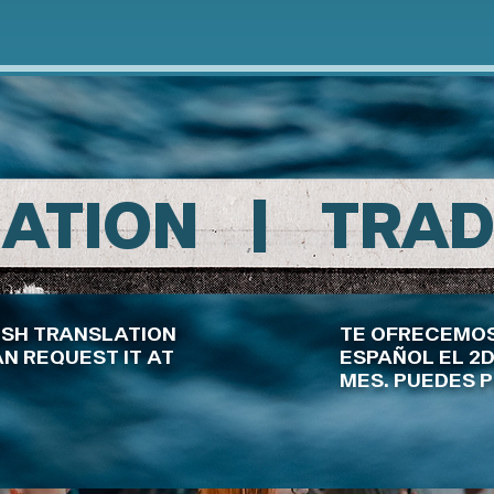
ATION | TRA
ISH TRANSLATION
TE OFRECEMOS
N REQUEST IT AT
ESPAÑOL EL 2
MES. PUEDES P