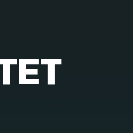
TET
 Rettung, Heilung, Befreiung,
en, die Ihm ihr Leben