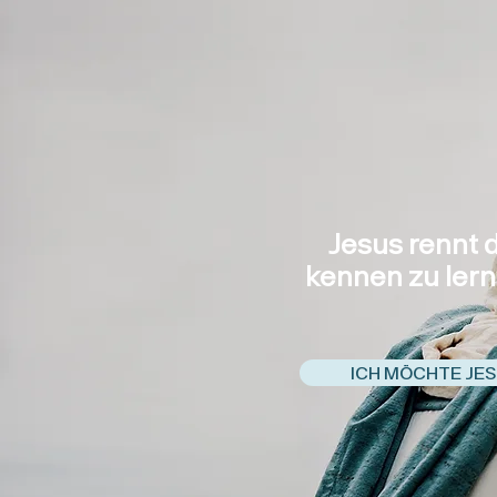
Jesus rennt d
kennen zu lern
ICH MÖCHTE JE