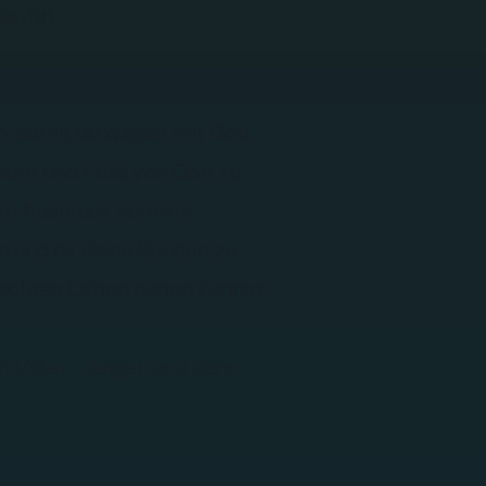
deutet
, damit du wieder mit Gott
racht und Fülle von Gott zu
 zum Ausdruck kommt!
n und dir deine Sünden zu
 echtes Leben haben kannst.
em Vater - zeigen und dann