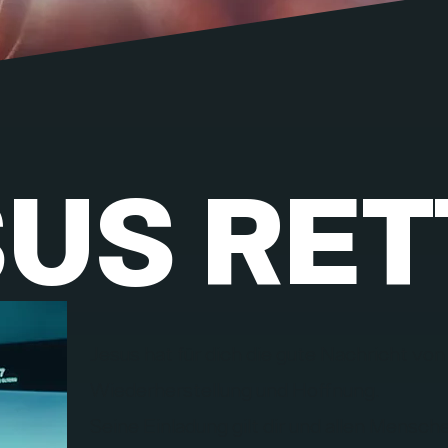
SUS RET
Jesus hat für dich die gute Nachricht von
Wiederherstellung und Hoffnung.
Seine Einladung gilt dir und allen Mensch