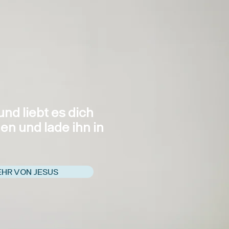
nd liebt es dich
n und lade ihn in
EHR VON JESUS