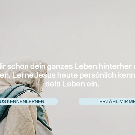
ir schon dein ganzes Leben hinterher u
en. Lerne Jesus heute persönlich kenne
dein Leben ein.
SUS KENNENLERNEN
ERZÄHL MIR M