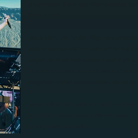
anvertrauen. Denn sein Name selbst, be
"Gott rettet".
Jesus kam, um Dir den Weg freizumachen
vereint sein kannst. Er kam, um dir die P
zeigen, so dass dies wieder durch dich
Er starb am Kreuz, um dich frei zu mache
vergeben und ist auferstanden, damit du
Jesus will dir die Liebe von Gott – unser
durch dich diese Liebe anderen zeigen.
Er sagt über sich selbst: