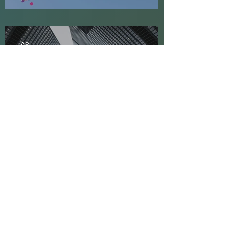
AP
17. Feb.
5 Min. Lesezeit
Wer erzieht das Dorf?
1
/
2